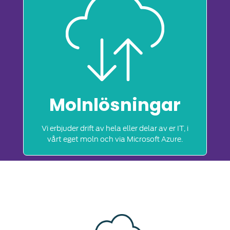
Molnlösningar
Vi erbjuder drift av hela eller delar av er IT, i
vårt eget moln och via Microsoft Azure.