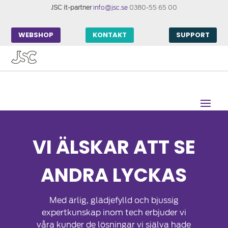
JSC it-partner
info@jsc.se
0380-55 65 00
WEBSHOP
KONTAKT
SUPPORT
VI ÄLSKAR ATT SE
ANDRA LYCKAS
Med ärlig, glädjefylld och bjussig
expertkunskap inom tech erbjuder vi
våra kunder de lösningar vi själva hade