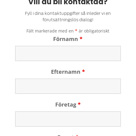
Vill du bli kontaktad?
Fyll i dina kontaktuppgifter så inleder vi en
förutsättningslös dialog!
Fält markerade med en
*
är obligatoriskt
Förnamn
*
Efternamn
*
Företag
*