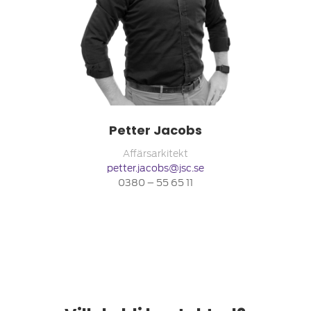
Petter Jacobs
Affärsarkitekt
petter.jacobs@jsc.se
0380 – 55 65 11