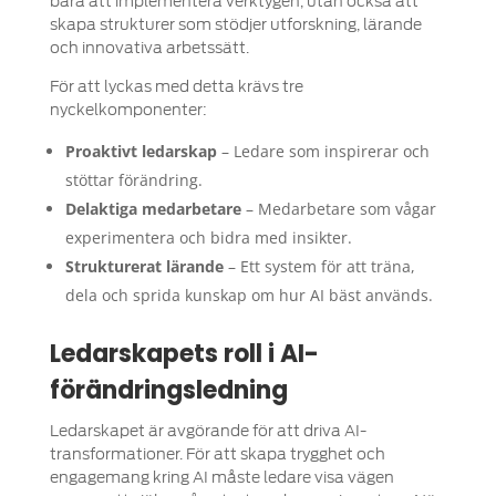
bara att implementera verktygen, utan också att
skapa strukturer som stödjer utforskning, lärande
och innovativa arbetssätt.
För att lyckas med detta krävs tre
nyckelkomponenter:
Proaktivt ledarskap
– Ledare som inspirerar och
stöttar förändring.
Delaktiga medarbetare
– Medarbetare som vågar
experimentera och bidra med insikter.
Strukturerat lärande
– Ett system för att träna,
dela och sprida kunskap om hur AI bäst används.
Ledarskapets roll i AI-
förändringsledning
Ledarskapet är avgörande för att driva AI-
transformationer. För att skapa trygghet och
engagemang kring AI måste ledare visa vägen