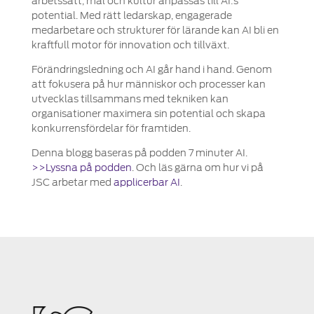
arbetssätt, mål och kultur anpassas till AI:s
potential. Med rätt ledarskap, engagerade
medarbetare och strukturer för lärande kan AI bli en
kraftfull motor för innovation och tillväxt.
Förändringsledning och AI går hand i hand. Genom
att fokusera på hur människor och processer kan
utvecklas tillsammans med tekniken kan
organisationer maximera sin potential och skapa
konkurrensfördelar för framtiden.
Denna blogg baseras på podden 7 minuter AI.
>>Lyssna på podden
. Och läs gärna om hur vi på
JSC arbetar med
applicerbar AI
.