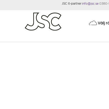
JSC it-partner
info@jsc.se
0380-
Välj r