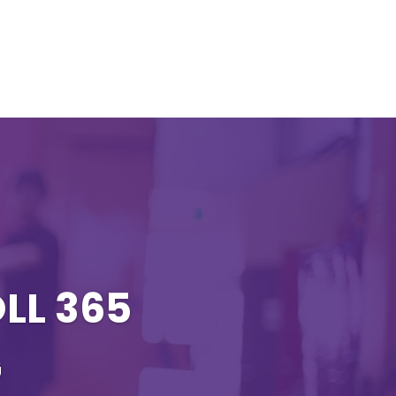
LL 365
G