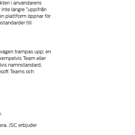
akten i användarens
nte längre ”uppifrån
en plattform öppnar för
standarder till
elvägen trampas upp; en
exempelvis Team eller
elvis namnstandard,
osoft Teams och
p.
rera. JSC erbjuder