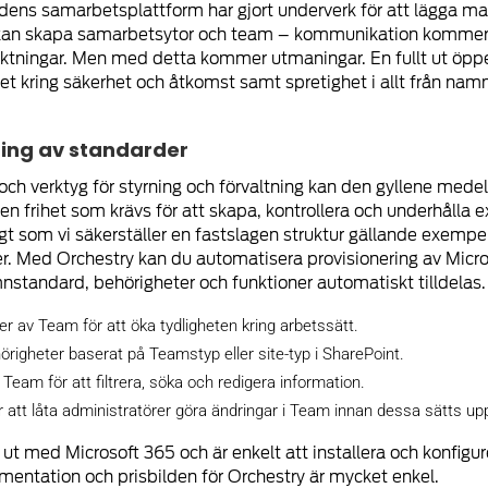
dens samarbetsplattform har gjort underverk för att lägga m
kan skapa samarbetsytor och team – kommunikation kommer i
 riktningar. Men med detta kommer utmaningar. En fullt ut öpp
het kring säkerhet och åtkomst samt spretighet i allt från namn
ning av standarder
och verktyg för styrning och förvaltning kan den gyllene med
n frihet som krävs för att skapa, kontrollera och underhålla 
gt som vi säkerställer en fastslagen struktur gällande exemp
er. Med Orchestry kan du automatisera provisionering av Micr
standard, behörigheter och funktioner automatiskt tilldelas.
per av Team för att öka tydligheten kring arbetssätt.
righeter baserat på Teamstyp eller site-typ i SharePoint.
am för att filtrera, söka och redigera information.
 att låta administratörer göra ändringar i Team innan dessa sätts up
t ut med Microsoft 365 och är enkelt att installera och konfigu
ementation och prisbilden för Orchestry är mycket enkel.