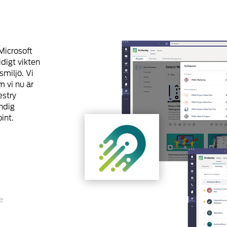
 Microsoft
digt vikten
smiljö. Vi
m vi nu är
estry
ndig
int.
e