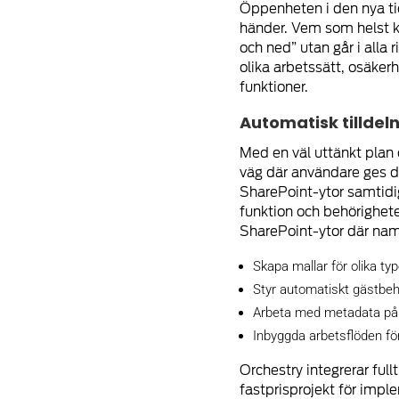
Öppenheten i den nya ti
händer. Vem som helst 
och ned” utan går i alla
olika arbetssätt, osäker
funktioner.
Automatisk tilldel
Med en väl uttänkt plan 
väg där användare ges de
SharePoint-ytor samtidi
funktion och behörighet
SharePoint-ytor där namn
Skapa mallar för olika ty
Styr automatiskt gästbehö
Arbeta med metadata på Te
Inbyggda arbetsflöden för
Orchestry integrerar full
fastprisprojekt för impl