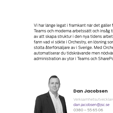
Vi har länge legat i framkant när det gäller
Teams och moderna arbetssätt och insåg ti
av att skapa struktur i den nya tidens arbet
fann vad vi sökte i Orchestry, en lösning so
stolta återförsäljare av i Sverige. Med Orch
automatiserar du tidskrävande men nödvä
administration av ytor i Teams och SharePo
Dan Jacobsen
Verksamhetsutvecklar
dan.jacobsen@jsc.se
0380 – 55 65 06